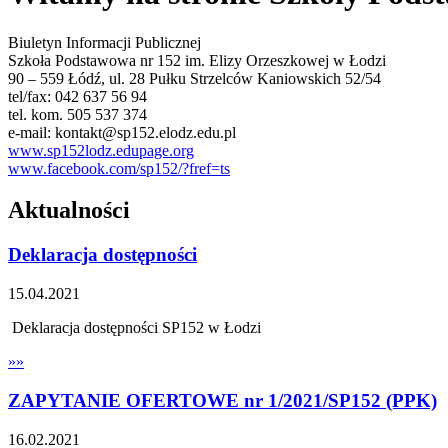
Biuletyn Informacji Publicznej
Szkoła Podstawowa nr 152 im. Elizy Orzeszkowej w Łodzi
90 – 559 Łódź, ul. 28 Pułku Strzelców Kaniowskich 52/54
tel/fax: 042 637 56 94
tel. kom. 505 537 374
e-mail: kontakt@sp152.elodz.edu.pl
www.sp152lodz.edupage.org
www.facebook.com/sp152/?fref=ts
Aktualności
Deklaracja dostępności
15.04.2021
Deklaracja dostępności SP152 w Łodzi
»»
ZAPYTANIE OFERTOWE nr 1/2021/SP152 (PPK)
16.02.2021