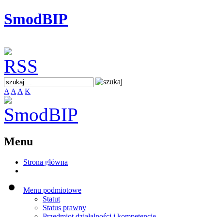
SmodBIP
A
A
A
K
Menu
Strona główna
Menu podmiotowe
Statut
Status prawny
Przedmiot działalności i kompetencje