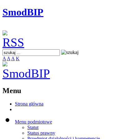
SmodBIP
A
A
A
K
Menu
Strona główna
Menu podmiotowe
Statut
Status prawny
Przedmiot działalności i kompetencje